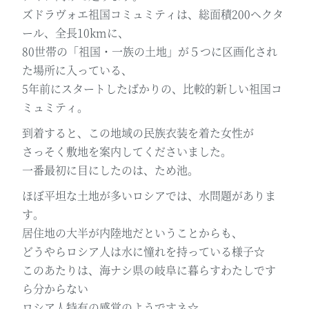
ズドラヴォエ祖国コミュミティは、総面積200ヘクタ
ール、全長10kmに、
80世帯の「祖国・一族の土地」が５つに区画化され
た場所に入っている、
5年前にスタートしたばかりの、比較的新しい祖国コ
ミュミティ。
到着すると、この地域の民族衣装を着た女性が
さっそく敷地を案内してくださいました。
一番最初に目にしたのは、ため池。
ほぼ平坦な土地が多いロシアでは、水問題がありま
す。
居住地の大半が内陸地だということからも、
どうやらロシア人は水に憧れを持っている様子☆
このあたりは、海ナシ県の岐阜に暮らすわたしです
ら分からない
ロシア人特有の感覚のようですネ☆