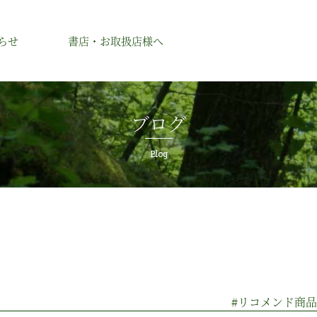
らせ
書店・お取扱店様へ
ブログ
シベリア杉のオイルのこと
セレ
シベリア杉のアイテム
Blog
シベリア杉のアイテムのこと
オイル
セレ
シロップ
IBM
木製品
祖国の商品
#リコメンド商