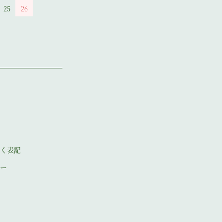
25
26
く表記
ー