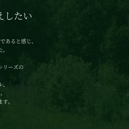
えしたい
法であると感じ、
た。
シリーズの
ル、
て、
ます。