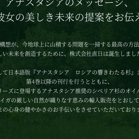
アナスタシアのメッセージ、
彼女の美しき
未来の提案をお伝
構想が、
今地球上に山積する問題を一掃する
最高の方
しい未来を創造するために、
株式会社直日は誕生しまし
して日本語版
『アナスタシア
ロシアの響きわたる杉』
第4巻以降の刊行を行うとともに、
リーズに登場する
アナスタシア推奨の
シベリア杉のオイ
イガの厳しい自然が織りなす恵みの
輸入販売をとおし
まの心身の健やかさのお手伝いを
させていただいており