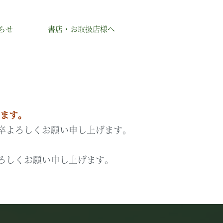
らせ
書店・お取扱店様へ
シベリア杉のオイルのこと
セレ
シベリア杉のアイテム
きます。
シベリア杉のアイテムのこと
オイル
セレ
卒よろしくお願い申し上げます。
シロップ
IBM
木製品
ろしくお願い申し上げます。
祖国の商品