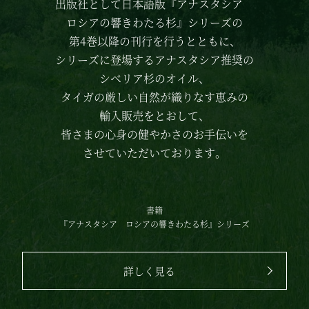
出版社として日本語版
『アナスタシア
ロシアの響きわたる杉』シリーズの
第4巻以降の刊行を行うとともに、
シリーズに登場する
アナスタシア推奨の
シベリア杉のオイル、
タイガの厳しい自然が織りなす恵みの
輸入販売をとおして、
皆さまの心身の健やかさのお手伝いを
させていただいております。
書籍
『アナスタシア
ロシアの響きわたる杉』シリーズ
詳しく見る