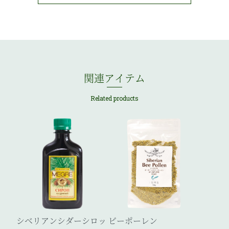
関連アイテム
Related products
シ
ベ
リ
ア
ン
シ
ダ
ー
シ
ロ
ッ
ビ
ー
ポ
ー
レ
ン