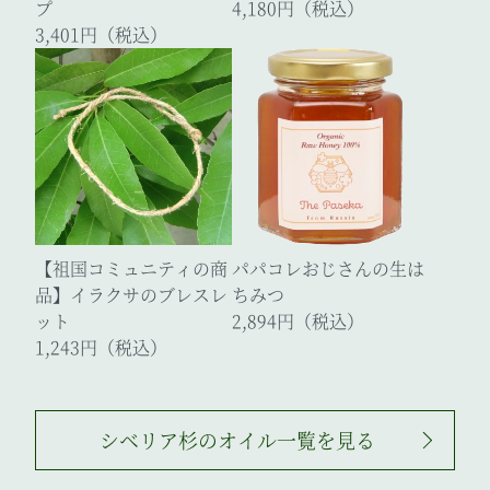
プ
4,180円（税込）
3,401円（税込）
【
祖
国
コ
ミ
ュ
ニ
テ
ィ
の
商
パ
パ
コ
レ
お
じ
さ
ん
の
生
は
品
】
イ
ラ
ク
サ
の
ブ
レ
ス
レ
ち
み
つ
ッ
ト
2,894円（税込）
1,243円（税込）
シベリア杉のオイル一覧を見る