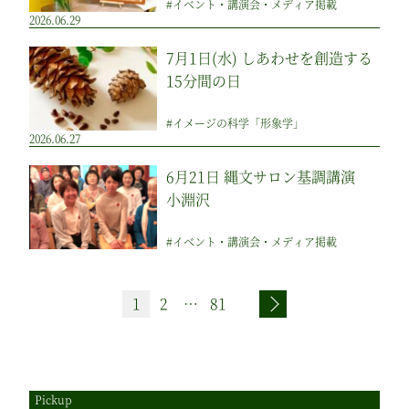
#イベント・講演会・メディア掲載
2026.06.29
7月1日(水) しあわせを創造する
15分間の日
#イメージの科学「形象学」
2026.06.27
6月21日 縄文サロン基調講演
小淵沢
#イベント・講演会・メディア掲載
投
1
2
…
81
次へ
稿
の
ペ
Pickup