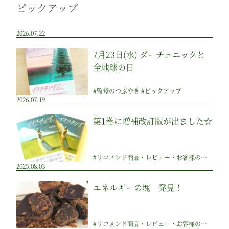
ピックアップ
ー
ジ
2026.07.22
送
7月23日(水) ダーチュニックと
り
全地球の日
#監修のつぶやき #ピックアップ
2026.07.19
第1巻に増補改訂版が出ました☆
#リコメンド商品・レビュー・お客様の声 #その他 #ピックアップ
2025.08.03
エネルギーの塊 発見！
#リコメンド商品・レビュー・お客様の声 #監修のつぶやき #ピックアップ