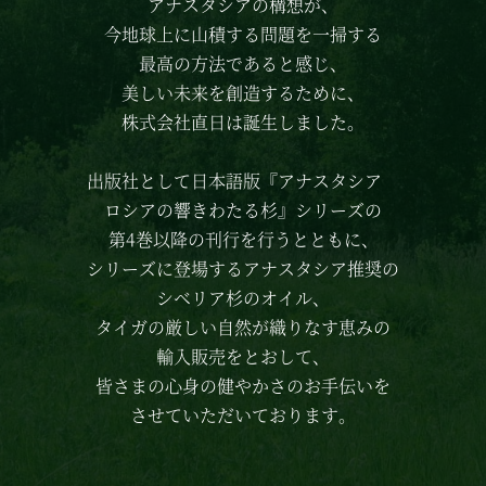
アナスタシアの構想が、
今地球上に山積する問題を一掃する
最高の方法であると感じ、
美しい未来を創造するために、
株式会社直日は誕生しました。
出版社として日本語版
『アナスタシア
ロシアの響きわたる杉』シリーズの
第4巻以降の刊行を行うとともに、
シリーズに登場する
アナスタシア推奨の
シベリア杉のオイル、
タイガの厳しい自然が織りなす恵みの
輸入販売をとおして、
皆さまの心身の健やかさのお手伝いを
させていただいております。