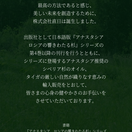
最高の方法であると感じ、
美しい未来を創造するために、
株式会社直日は誕生しました。
出版社として日本語版
『アナスタシア
ロシアの響きわたる杉』シリーズの
第4巻以降の刊行を行うとともに、
シリーズに登場する
アナスタシア推奨の
シベリア杉のオイル、
タイガの厳しい自然が織りなす恵みの
輸入販売をとおして、
皆さまの心身の健やかさのお手伝いを
させていただいております。
書籍
『アナスタシア
ロシアの響きわたる杉』シリーズ