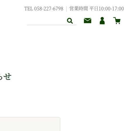
TEL 058-227-6798
営業時間 平日10:00-17:00
クトアイテムについて
セレクトアイテム
クト
らせ
B いぶめぶ