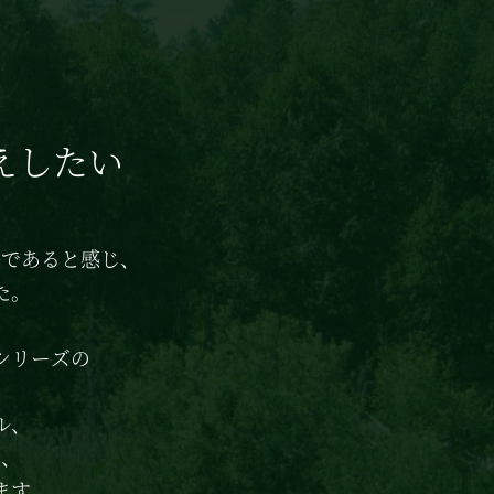
えしたい
法であると感じ、
た。
シリーズの
ル、
て、
ます。