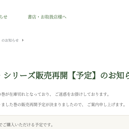
らせ
書店・お取扱店様へ
】のお知らせ
シベリア杉のオイルのこと
セレ
シベリア杉のアイテム
シベリア杉のアイテムのこと
オイル
セレ
・シリーズ販売再開【予定】のお知
シロップ
IBM
木製品
の巻が在庫切れとなっており、 ご迷惑をお掛けしております。
祖国の商品
りました巻の販売再開予定が決まりましたので、 ご案内申し上げます。
でご購入いただける予定です。