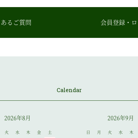
くあるご質問
会員登録・ロ
Calendar
2026年8月
2026年9月
火
水
木
金
土
日
月
火
水
木