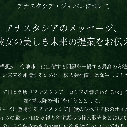
アナスタシア・ジャパンについて
アナスタシアのメッセージ、
彼女の美しき
未来の提案をお伝
構想が、
今地球上に山積する問題を一掃する
最高の方
しい未来を創造するために、
株式会社直日は誕生しまし
して日本語版
『アナスタシア
ロシアの響きわたる杉』
第4巻以降の刊行を行うとともに、
リーズに登場する
アナスタシア推奨の
シベリア杉のオイ
イガの厳しい自然が織りなす恵みの
輸入販売をとおし
まの心身の健やかさのお手伝いを
させていただいており