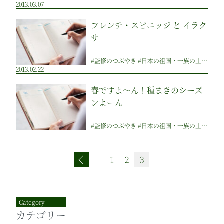
2013.03.07
フレンチ・スピニッジ と イラク
サ
#監修のつぶやき #日本の祖国・一族の土地 #その他 #祖国づくりのアイディア集
2013.02.22
春ですよ～ん！種まきのシーズ
ンよーん
#監修のつぶやき #日本の祖国・一族の土地 #その他 #祖国づくりのアイディア集
投
前へ
1
2
3
稿
の
Category
ペ
カテゴリー