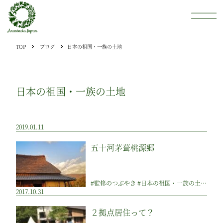
TOP
ブログ
日本の祖国・一族の土地
日本の祖国・一族の土地
2019.01.11
五十河茅葺桃源郷
#監修のつぶやき #日本の祖国・一族の土地 #その他
2017.10.31
２拠点居住って？