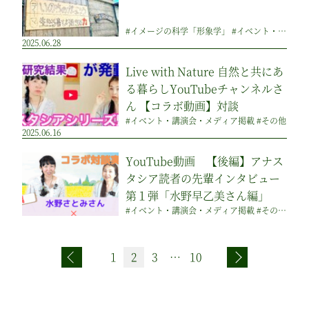
#イメージの科学「形象学」 #イベント・講演会・メディア掲載 #監修のつぶやき #その他 #ピックアップ
2025.06.28
Live with Nature 自然と共にあ
る暮らしYouTubeチャンネルさ
ん 【コラボ動画】対談
#イベント・講演会・メディア掲載 #その他
2025.06.16
YouTube動画 【後編】アナス
タシア読者の先輩インタビュー
第１弾「水野早乙美さん編」
#イベント・講演会・メディア掲載 #その他 #ピックアップ #祖国づくりのアイディア集
投
前へ
1
2
3
…
10
次へ
稿
の